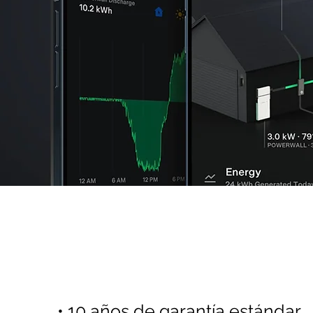
en
ento
Seguridad Garanti
y más aún con Juap
• 10 años de garantía estándar