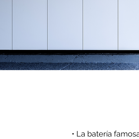
El nuevo 
Tesla Pow
• La batería famos