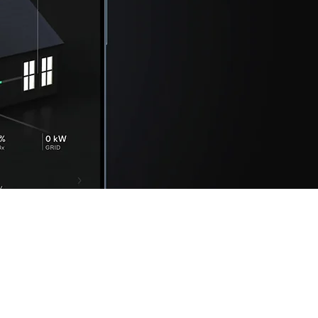
zada,
i