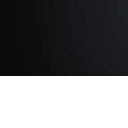
Monitoreo 
todo mom